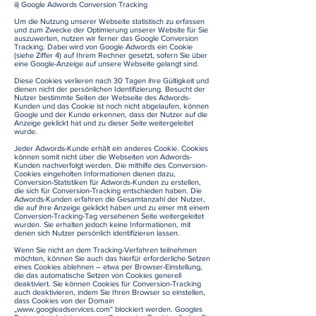
ii) Google Adwords Conversion Tracking
Um die Nutzung unserer Webseite statistisch zu erfassen
und zum Zwecke der Optimierung unserer Website für Sie
auszuwerten, nutzen wir ferner das Google Conversion
Tracking. Dabei wird von Google Adwords ein Cookie
(siehe Ziffer 4) auf Ihrem Rechner gesetzt, sofern Sie über
eine Google-Anzeige auf unsere Webseite gelangt sind.
Diese Cookies verlieren nach 30 Tagen ihre Gültigkeit und
dienen nicht der persönlichen Identifizierung. Besucht der
Nutzer bestimmte Seiten der Webseite des Adwords-
Kunden und das Cookie ist noch nicht abgelaufen, können
Google und der Kunde erkennen, dass der Nutzer auf die
Anzeige geklickt hat und zu dieser Seite weitergeleitet
wurde.
Jeder Adwords-Kunde erhält ein anderes Cookie. Cookies
können somit nicht über die Webseiten von Adwords-
Kunden nachverfolgt werden. Die mithilfe des Conversion-
Cookies eingeholten Informationen dienen dazu,
Conversion-Statistiken für Adwords-Kunden zu erstellen,
die sich für Conversion-Tracking entschieden haben. Die
Adwords-Kunden erfahren die Gesamtanzahl der Nutzer,
die auf ihre Anzeige geklickt haben und zu einer mit einem
Conversion-Tracking-Tag versehenen Seite weitergeleitet
wurden. Sie erhalten jedoch keine Informationen, mit
denen sich Nutzer persönlich identifizieren lassen.
Wenn Sie nicht an dem Tracking-Verfahren teilnehmen
möchten, können Sie auch das hierfür erforderliche Setzen
eines Cookies ablehnen – etwa per Browser-Einstellung,
die das automatische Setzen von Cookies generell
deaktiviert. Sie können Cookies für Conversion-Tracking
auch deaktivieren, indem Sie Ihren Browser so einstellen,
dass Cookies von der Domain
„
www.googleadservices.com
“ blockiert werden. Googles