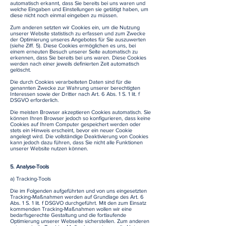
automatisch erkannt, dass Sie bereits bei uns waren und
welche Eingaben und Einstellungen sie getätigt haben, um
diese nicht noch einmal eingeben zu müssen.
Zum anderen setzten wir Cookies ein, um die Nutzung
unserer Website statistisch zu erfassen und zum Zwecke
der Optimierung unseres Angebotes für Sie auszuwerten
(siehe Ziff. 5). Diese Cookies ermöglichen es uns, bei
einem erneuten Besuch unserer Seite automatisch zu
erkennen, dass Sie bereits bei uns waren. Diese Cookies
werden nach einer jeweils definierten Zeit automatisch
gelöscht.
Die durch Cookies verarbeiteten Daten sind für die
genannten Zwecke zur Wahrung unserer berechtigten
Interessen sowie der Dritter nach Art. 6 Abs. 1 S. 1 lit. f
DSGVO erforderlich.
Die meisten Browser akzeptieren Cookies automatisch. Sie
können Ihren Browser jedoch so konfigurieren, dass keine
Cookies auf Ihrem Computer gespeichert werden oder
stets ein Hinweis erscheint, bevor ein neuer Cookie
angelegt wird. Die vollständige Deaktivierung von Cookies
kann jedoch dazu führen, dass Sie nicht alle Funktionen
unserer Website nutzen können.
5. Analyse-Tools
a) Tracking-Tools
Die im Folgenden aufgeführten und von uns eingesetzten
Tracking-Maßnahmen werden auf Grundlage des Art. 6
Abs. 1 S. 1 lit. f DSGVO durchgeführt. Mit den zum Einsatz
kommenden Tracking-Maßnahmen wollen wir eine
bedarfsgerechte Gestaltung und die fortlaufende
Optimierung unserer Webseite sicherstellen. Zum anderen