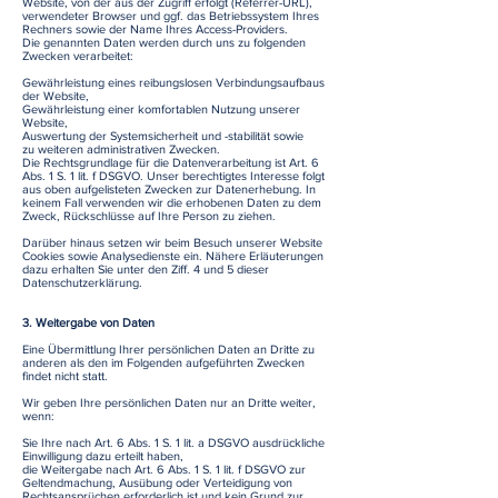
Website, von der aus der Zugriff erfolgt (Referrer-URL),
verwendeter Browser und ggf. das Betriebssystem Ihres
Rechners sowie der Name Ihres Access-Providers.
Die genannten Daten werden durch uns zu folgenden
Zwecken verarbeitet:
Gewährleistung eines reibungslosen Verbindungsaufbaus
der Website,
Gewährleistung einer komfortablen Nutzung unserer
Website,
Auswertung der Systemsicherheit und -stabilität sowie
zu weiteren administrativen Zwecken.
Die Rechtsgrundlage für die Datenverarbeitung ist Art. 6
Abs. 1 S. 1 lit. f DSGVO. Unser berechtigtes Interesse folgt
aus oben aufgelisteten Zwecken zur Datenerhebung. In
keinem Fall verwenden wir die erhobenen Daten zu dem
Zweck, Rückschlüsse auf Ihre Person zu ziehen.
Darüber hinaus setzen wir beim Besuch unserer Website
Cookies sowie Analysedienste ein. Nähere Erläuterungen
dazu erhalten Sie unter den Ziff. 4 und 5 dieser
Datenschutzerklärung.
3. Weitergabe von Daten
Eine Übermittlung Ihrer persönlichen Daten an Dritte zu
anderen als den im Folgenden aufgeführten Zwecken
findet nicht statt.
Wir geben Ihre persönlichen Daten nur an Dritte weiter,
wenn:
Sie Ihre nach Art. 6 Abs. 1 S. 1 lit. a DSGVO ausdrückliche
Einwilligung dazu erteilt haben,
die Weitergabe nach Art. 6 Abs. 1 S. 1 lit. f DSGVO zur
Geltendmachung, Ausübung oder Verteidigung von
Rechtsansprüchen erforderlich ist und kein Grund zur