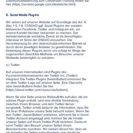
Datenschutzbelehrung zum Conversion-Tracking finden Sie
hier (
https://services.google.com/sitestats/de.html).
6. Social Media Plug-ins
Wir setzen auf unserer Website auf Grundlage des Art. 6
Abs. 1 S. 1 lit. f DSGVO ggf. Social Plug-ins der sozialen
Netzwerke Facebook, Twitter und Instagram ein, um
unsere Kanzlei hierüber bekannter zu machen. Der
dahinterstehende werbliche Zweck ist als berechtigtes
Interesse im Sinne der DSGVO anzusehen. Die
Verantwortung für den datenschutzkonformen Betrieb ist
durch deren jeweiligen Anbieter zu gewährleisten. Die
Einbindung dieser Plug-ins durch uns erfolgt im Wege der
sogenannten Zwei-Klick-Methode um Besucher unserer
Webseite bestmöglich zu schützen.
a.) Twitter
Auf unseren Internetseiten sind Plugins des
Kurznachrichtennetzwerks der Twitter Inc. (Twitter)
integriert. Die Twitter-Plugins (tweet-Button) erkennen Sie
an dem Twitter-Logo auf unserer Seite. Eine Übersicht
über tweet-Buttons finden Sie hier
(
https://about.twitter.com/resources/buttons).
Wenn Sie eine Seite unseres Webauftritts aufrufen, die ein
solches Plugin enthält, wird eine direkte Verbindung
zwischen Ihrem Browser und dem Twitter-Server
hergestellt. Twitter erhält dadurch die Information, dass Sie
mit Ihrer IP-Adresse unsere Seite besucht haben. Wenn Sie
den Twitter „tweet-Button“ anklicken, während Sie in Ihrem
Twitter-Account eingeloggt sind, können Sie die Inhalte
unserer Seiten auf Ihrem Twitter-Profil verlinken. Dadurch
kann Twitter den Besuch unserer Seiten Ihrem
Benutzerkonto zuordnen. Wir weisen darauf hin, dass wir
als Anbieter der Seiten keine Kenntnis vom Inhalt der