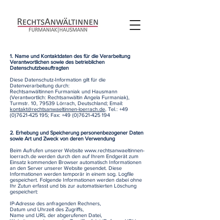
1. Name und Kontaktdaten des für die Verarbeitung
Verantwortlichen sowie des betrieblichen
Datenschutzbeauftragten
Diese Datenschutz-Information gilt für die
Datenverarbeitung durch:
Rechtsanwältinnen Furmaniak und Hausmann
(Verantwortlich: Rechtsanwältin Angela Furmaniak),
Turmstr. 10, 79539 Lörrach, Deutschland; Email:
kontakt@rechtsanwaeltinnen-loerrach.de
, Tel.:
+49
(0)7621-425 195
; Fax:
+49 (0)7621-425 194
2. Erhebung und Speicherung personenbezogener Daten
sowie Art und Zweck von deren Verwendung
Beim Aufrufen unserer Website
www.rechtsanwaeltinnen-
loerrach.de
werden durch den auf Ihrem Endgerät zum
Einsatz kommenden Browser automatisch Informationen
an den Server unserer Website gesendet. Diese
Informationen werden temporär in einem sog. Logfile
gespeichert. Folgende Informationen werden dabei ohne
Ihr Zutun erfasst und bis zur automatisierten Löschung
gespeichert:
IP-Adresse des anfragenden Rechners,
Datum und Uhrzeit des Zugriffs,
Name und URL der abgerufenen Datei,