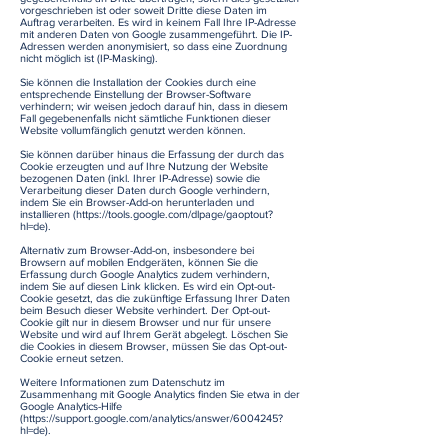
vorgeschrieben ist oder soweit Dritte diese Daten im
Auftrag verarbeiten. Es wird in keinem Fall Ihre IP-Adresse
mit anderen Daten von Google zusammengeführt. Die IP-
Adressen werden anonymisiert, so dass eine Zuordnung
nicht möglich ist (IP-Masking).
Sie können die Installation der Cookies durch eine
entsprechende Einstellung der Browser-Software
verhindern; wir weisen jedoch darauf hin, dass in diesem
Fall gegebenenfalls nicht sämtliche Funktionen dieser
Website vollumfänglich genutzt werden können.
Sie können darüber hinaus die Erfassung der durch das
Cookie erzeugten und auf Ihre Nutzung der Website
bezogenen Daten (inkl. Ihrer IP-Adresse) sowie die
Verarbeitung dieser Daten durch Google verhindern,
indem Sie ein Browser-Add-on herunterladen und
installieren (
https://tools.google.com/dlpage/gaoptout?
hl=de).
Alternativ zum Browser-Add-on, insbesondere bei
Browsern auf mobilen Endgeräten, können Sie die
Erfassung durch Google Analytics zudem verhindern,
indem Sie auf diesen Link klicken. Es wird ein Opt-out-
Cookie gesetzt, das die zukünftige Erfassung Ihrer Daten
beim Besuch dieser Website verhindert. Der Opt-out-
Cookie gilt nur in diesem Browser und nur für unsere
Website und wird auf Ihrem Gerät abgelegt. Löschen Sie
die Cookies in diesem Browser, müssen Sie das Opt-out-
Cookie erneut setzen.
Weitere Informationen zum Datenschutz im
Zusammenhang mit Google Analytics finden Sie etwa in der
Google Analytics-Hilfe
(
https://support.google.com/analytics/answer/6004245?
hl=de).