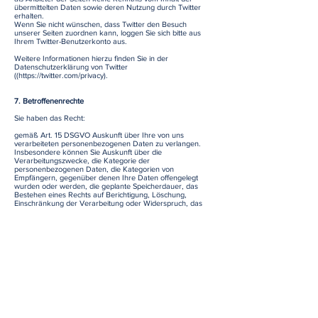
übermittelten Daten sowie deren Nutzung durch Twitter
erhalten.
Wenn Sie nicht wünschen, dass Twitter den Besuch
unserer Seiten zuordnen kann, loggen Sie sich bitte aus
Ihrem Twitter-Benutzerkonto aus.
Weitere Informationen hierzu finden Sie in der
Datenschutzerklärung von Twitter
((
https://twitter.com/privacy).
7. Betroffenenrechte
Sie haben das Recht:
gemäß Art. 15 DSGVO Auskunft über Ihre von uns
verarbeiteten personenbezogenen Daten zu verlangen.
Insbesondere können Sie Auskunft über die
Verarbeitungszwecke, die Kategorie der
personenbezogenen Daten, die Kategorien von
Empfängern, gegenüber denen Ihre Daten offengelegt
wurden oder werden, die geplante Speicherdauer, das
Bestehen eines Rechts auf Berichtigung, Löschung,
Einschränkung der Verarbeitung oder Widerspruch, das
Bestehen eines Beschwerderechts, die Herkunft ihrer
Daten, sofern diese nicht bei uns erhoben wurden, sowie
über das Bestehen einer automatisierten
Entscheidungsfindung einschließlich Profiling und ggf.
aussagekräftigen Informationen zu deren Einzelheiten
verlangen;
gemäß Art. 16 DSGVO unverzüglich die Berichtigung
unrichtiger oder Vervollständigung Ihrer bei uns
gespeicherten personenbezogenen Daten zu verlangen;
gemäß Art. 17 DSGVO die Löschung Ihrer bei uns
gespeicherten personenbezogenen Daten zu verlangen,
soweit nicht die Verarbeitung zur Ausübung des Rechts auf
freie Meinungsäußerung und Information, zur Erfüllung