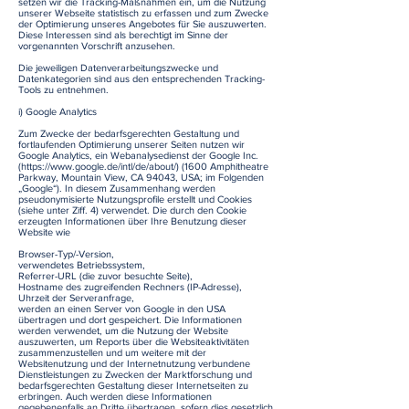
setzen wir die Tracking-Maßnahmen ein, um die Nutzung
unserer Webseite statistisch zu erfassen und zum Zwecke
der Optimierung unseres Angebotes für Sie auszuwerten.
Diese Interessen sind als berechtigt im Sinne der
vorgenannten Vorschrift anzusehen.
Die jeweiligen Datenverarbeitungszwecke und
Datenkategorien sind aus den entsprechenden Tracking-
Tools zu entnehmen.
i) Google Analytics
Zum Zwecke der bedarfsgerechten Gestaltung und
fortlaufenden Optimierung unserer Seiten nutzen wir
Google Analytics, ein Webanalysedienst der Google Inc.
(
https://www.google.de/intl/de/about/)
(1600 Amphitheatre
Parkway, Mountain View, CA 94043, USA; im Folgenden
„Google“). In diesem Zusammenhang werden
pseudonymisierte Nutzungsprofile erstellt und Cookies
(siehe unter Ziff. 4) verwendet. Die durch den Cookie
erzeugten Informationen über Ihre Benutzung dieser
Website wie
Browser-Typ/-Version,
verwendetes Betriebssystem,
Referrer-URL (die zuvor besuchte Seite),
Hostname des zugreifenden Rechners (IP-Adresse),
Uhrzeit der Serveranfrage,
werden an einen Server von Google in den USA
übertragen und dort gespeichert. Die Informationen
werden verwendet, um die Nutzung der Website
auszuwerten, um Reports über die Websiteaktivitäten
zusammenzustellen und um weitere mit der
Websitenutzung und der Internetnutzung verbundene
Dienstleistungen zu Zwecken der Marktforschung und
bedarfsgerechten Gestaltung dieser Internetseiten zu
erbringen. Auch werden diese Informationen
gegebenenfalls an Dritte übertragen, sofern dies gesetzlich