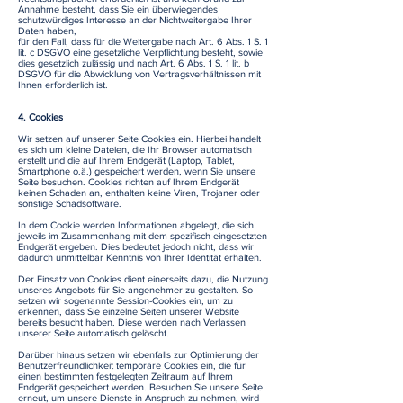
Annahme besteht, dass Sie ein überwiegendes
schutzwürdiges Interesse an der Nichtweitergabe Ihrer
Daten haben,
für den Fall, dass für die Weitergabe nach Art. 6 Abs. 1 S. 1
lit. c DSGVO eine gesetzliche Verpflichtung besteht, sowie
dies gesetzlich zulässig und nach Art. 6 Abs. 1 S. 1 lit. b
DSGVO für die Abwicklung von Vertragsverhältnissen mit
Ihnen erforderlich ist.
4. Cookies
Wir setzen auf unserer Seite Cookies ein. Hierbei handelt
es sich um kleine Dateien, die Ihr Browser automatisch
erstellt und die auf Ihrem Endgerät (Laptop, Tablet,
Smartphone o.ä.) gespeichert werden, wenn Sie unsere
Seite besuchen. Cookies richten auf Ihrem Endgerät
keinen Schaden an, enthalten keine Viren, Trojaner oder
sonstige Schadsoftware.
In dem Cookie werden Informationen abgelegt, die sich
jeweils im Zusammenhang mit dem spezifisch eingesetzten
Endgerät ergeben. Dies bedeutet jedoch nicht, dass wir
dadurch unmittelbar Kenntnis von Ihrer Identität erhalten.
Der Einsatz von Cookies dient einerseits dazu, die Nutzung
unseres Angebots für Sie angenehmer zu gestalten. So
setzen wir sogenannte Session-Cookies ein, um zu
erkennen, dass Sie einzelne Seiten unserer Website
bereits besucht haben. Diese werden nach Verlassen
unserer Seite automatisch gelöscht.
Darüber hinaus setzen wir ebenfalls zur Optimierung der
Benutzerfreundlichkeit temporäre Cookies ein, die für
einen bestimmten festgelegten Zeitraum auf Ihrem
Endgerät gespeichert werden. Besuchen Sie unsere Seite
erneut, um unsere Dienste in Anspruch zu nehmen, wird