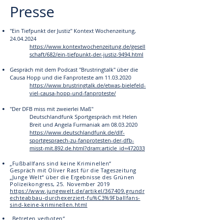
Presse
"Ein Tiefpunkt der Justiz" Kontext Wochenzeitung,
24.04.2024
https://www.kontextwochenzeitung.de/gesell
schaft/682/ein-tiefpunkt-der-justiz-9494.html
Gespräch mit dem Podcast "Brustringtalk" über die
Causa Hopp und die Fanproteste am
11.03.2020
https://www.brustringtalk.de/etwas-bielefeld-
viel-causa-hopp-und-fanproteste/
"Der DFB miss mit zweierlei Maß"
Deutschlandfunk Sportgespräch mit Helen
Breit und Angela Furmaniak am
08.03.2020
https://www.deutschlandfunk.de/dlf-
sportgespraech-zu-fanprotesten-der-dfb-
misst-mit.892.de.html?dram:article_id=472033
„Fußballfans sind keine Kriminellen“
Gespräch mit Oliver Rast für die Tageszeitung
„Junge Welt“ über die Ergebnisse des Grünen
Polizeikongress, 25. November 2019
https://www.jungewelt.de/artikel/367409.grundr
echteabbau-durchexerziert-fu%C3%9Fballfans-
sind-keine-kriminellen.html
„Betreten verboten“