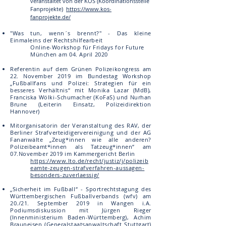
veranstaltet von der KOS (Koordinationsstelle
Fanprojekte)
https://www.kos-
fanprojekte.de/
"Was tun, wenn´s brennt?" - Das kleine
Einmaleins der Rechtshilfearbeit
Online-Workshop für Fridays for Future
München am 04. April 2020
Referentin auf dem Grünen Polizeikongress am
22. November 2019 im Bundestag
Workshop
„Fußballfans und Polizei: Strategien für ein
besseres Verhältnis“ mit Monika Lazar
(MdB),
Franciska Wölki-Schumacher (KoFaS) und Nurhan
Brune (Leiterin Einsatz, Polizeidirektion
Hannover)
Mitorganisatorin der Veranstaltung des RAV, der
Berliner Strafverteidigervereinigung und der AG
Fananwälte „Zeug*innen wie alle anderen?
Polizeibeamt*innen als Tatzeug*innen“ am
07.November 2019 im Kammergericht Berlin
https://www.lto.de/recht/justiz/j/polizeib
eamte-zeugen-strafverfahren-aussagen-
besonders-zuverlaessig/
„Sicherheit im Fußball“ - Sportrechtstagung des
Württembergischen Fußballverbands (wfv) am
20./21. September 2019 in Wangen i.A.
Podiumsdiskussion mit Jürgen Rieger
(Innenministerium Baden-Württemberg), Achim
Brauneisen
(Generalstaatsanwaltschaft Stuttgart)