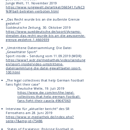
Junge Welt, 11. November 2019
https://www.jungewelt.de/artikel/366541.fu%C3
%9Fball-betreten-verboten.html
„Das Recht wurde bis an die äußerste Grenze
gedehnt“
Süddeutsche Zeitung, 30. Oktober 2019
https://www.sueddeutsche.de/sport/dynamo-
dresden-das-recht-wurde-bis-an-die-aeusserste-
grenze-gedehnt-1.4660939
„Umstrittene Datensammlung: Die Datei
„Gewalttäter Sport“
Sport inside – Sendung vom 11.09.2019 (WDR)
https://www1.wdr.de/mediathek/video/sendung
en/sport-inside/video-umstrittene-
datensammlung-die-datei-gewalttaeter-sport-
100.html
„The legal collectives that help German football
fans fight their case“
Deutsche Welle, 19. Juli 2019
https://www.dw.com/en/the-legal-
collectives-that-help-german-football-
fans-fight-their-case/a-49647063
Interview für „aktueller bericht“ des SR
Fernsehens am 28. Juni 2019
https://www.sr-mediathek.de/index.php?
seite=7&amp;id=75486
„States of Escalation: Policing Football in