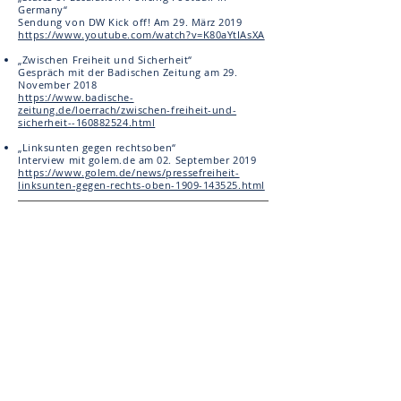
Germany“
Sendung von DW Kick off! Am 29. März 2019
https://www.youtube.com/watch?v=K80aYtIAsXA
„Zwischen Freiheit und Sicherheit“
Gespräch mit der Badischen Zeitung am 29.
November 2018
https://www.badische-
zeitung.de/loerrach/zwischen-freiheit-und-
sicherheit--160882524.html
„Linksunten gegen rechtsoben“
Interview mit golem.de am 02. September 2019
https://www.golem.de/news/pressefreiheit-
linksunten-gegen-rechts-oben-1909-143525.html
Veröffentlichungen
„Rote Karte für Dubravko Mandic – F
reiburger
Rechtsanwält*innen schließen rechten Anwalt
aus“