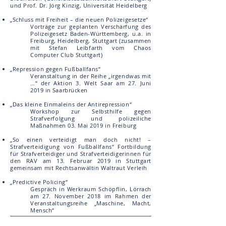
und Prof. Dr. Jörg Kinzig, Universität Heidelberg
„Schluss mit Freiheit – die neuen Polizeigesetze“
Vorträge zur geplanten Verschärfung des
Polizeigesetz Baden-Württemberg, u.a. in
Freiburg,
Heidelberg, Stuttgart (zusammen
mit Stefan Leibfarth vom Chaos
Computer Club Stuttgart)
„Repression gegen Fußballfans“
Veranstaltung in der Reihe „irgendwas mit
…“ der Aktion 3. Welt Saar am 27. Juni
2019 in
Saarbrücken
„Das kleine Einmaleins der Antirepression“
Workshop zur Selbsthilfe gegen
Strafverfolgung und polizeiliche
Maßnahmen
03. Mai 2019 in Freiburg
„So einen verteidigt man doch nicht! –
Strafverteidigung von Fußballfans“
Fortbildung
für Strafverteidiger und Strafverteidigerinnen für
den RAV am 13. Februar 2019 in
Stuttgart
gemeinsam mit Rechtsanwältin Waltraut Verleih
„Predictive Policing“
Gespräch in Werkraum Schöpflin, Lörrach
am 27. November 2018 im Rahmen der
Veranstaltungsreihe „Maschine, Macht,
Mensch“