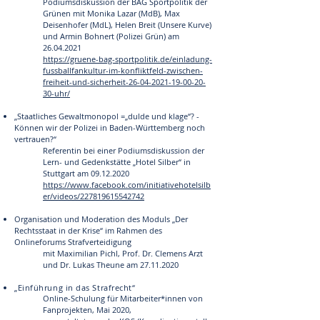
Podiumsdiskussion der BAG Sportpolitik der
Grünen mit Monika Lazar (MdB), Max
Deisenhofer (MdL), Helen Breit (Unsere Kurve)
und Armin Bohnert (Polizei Grün) am
26.04.2021
https://gruene-bag-sportpolitik.de/einladung-
fussballfankultur-im-konfliktfeld-zwischen-
freiheit-und-sicherheit-26-04-2021-19-00-20-
30-uhr/
„Staatliches Gewaltmonopol =„dulde und klage“? -
Können wir der Polizei in Baden-Württemberg noch
vertrauen?“
Referentin bei einer Podiumsdiskussion der
Lern- und Gedenkstätte „Hotel Silber“ in
Stuttgart am
09.12.2020
https://www.facebook.com/initiativehotelsilb
er/videos/227819615542742​
Organisation und Moderation des Moduls „Der
Rechtsstaat in der Krise“
im Rahmen des
Onlineforums Strafverteidigung
mit Maximilian Pichl, Prof. Dr. Clemens Arzt
und Dr. Lukas Theune
am
27.11.2020
„Einführung in das Strafrecht“
Online-Schulung für Mitarbeiter*innen von
Fanprojekten, Mai 2020,